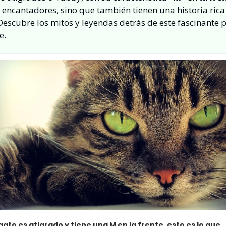
 encantadores, sino que también tienen una historia rica
Descubre los mitos y leyendas detrás de este fascinante p
e.
 gato es atigrado y tiene una M en la frente, esto es lo que 