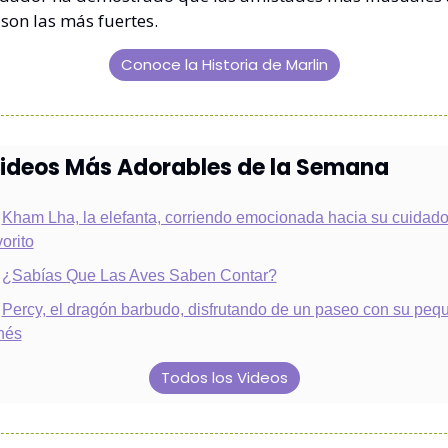
on las más fuertes.
Conoce la Historia de Marlin
 Videos Más Adorables de la Semana
Kham Lha, la elefanta, corriendo emocionada hacia su cuidador
vorito
¿Sabías Que Las Aves Saben Contar?
Percy, el dragón barbudo, disfrutando de un paseo con su pequ
nés
Todos los Videos