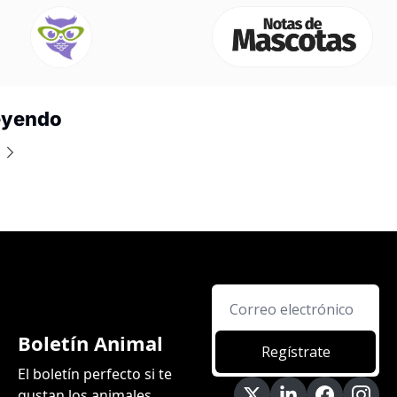
eyendo
Boletín Animal
Regístrate
El boletín perfecto si te 
gustan los animales