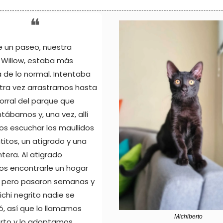
❝
 un paseo, nuestra 
, Willow, estaba más 
 de lo normal. Intentaba 
tra vez arrastrarnos hasta 
rral del parque que 
tábamos y, una vez, allí 
s escuchar los maullidos 
titos, un atigrado y una 
tera. Al atigrado 
s encontrarle un hogar 
 pero pasaron semanas y 
ichi negrito nadie se 
ó, así que lo llamamos 
Michiberto
rto y lo adoptamos 