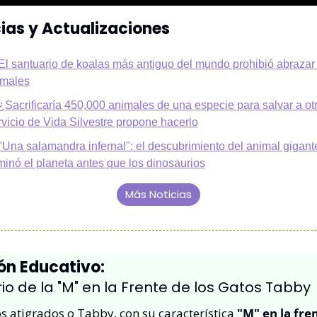
cias y Actualizaciones
El santuario de koalas más antiguo del mundo prohibió abrazar a
imales
¿Sacrificaría 450,000 animales de una especie para salvar a otr
vicio de Vida Silvestre propone hacerlo
"Una salamandra infernal": el descubrimiento del animal gigante
inó el planeta antes que los dinosaurios
Más Noticias
ón Educativo:
rio de la "M" en la Frente de los Gatos Tabby
s atigrados o Tabby, con su característica 
"M" en la fre