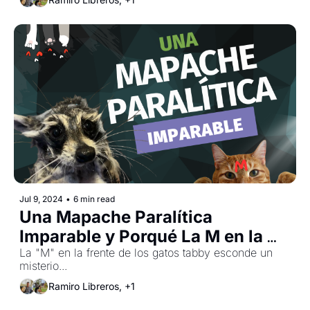
Jul 9, 2024
•
6 min read
Una Mapache Paralítica 
Imparable y Porqué La M en la 
Frente de los Gatos Atigrados 🦝
La "M" en la frente de los gatos tabby esconde un 
misterio...
💕😻
Ramiro Libreros, +1