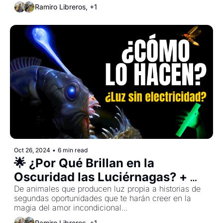
Ramiro Libreros, +1
Oct 26, 2024
•
6 min read
🌟 ¿Por Qué Brillan en la 
Oscuridad las Luciérnagas? + 
Fiesta de Cumpleaños para un 
De animales que producen luz propia a historias de 
segundas oportunidades que te harán creer en la 
Perro de 23 años
magia del amor incondicional...
Ramiro Libreros, +1